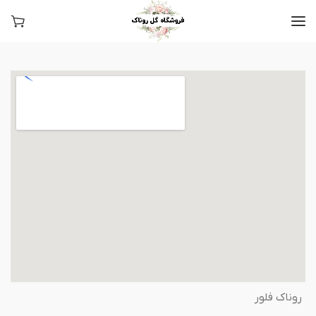
روناک فلور