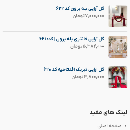
گل آرایی بله برون کد 622
7,000,000
تومان
گل آرایی فانتزی بله برون | کد: 621
5,382,000
تومان
گل ارایی تبریک افتتاحیه کد 620
3,800,000
تومان
لینک های مفید
صفحه اصلی