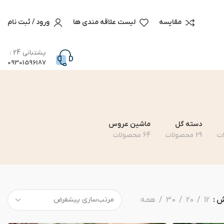
مقایسه
لیست علاقه مندی ها
ورود / ثبت نام
پشتبانی 24 :
09301596187
دسته گل
ماشین عروس
29 محصولات
64 محصولات
ش
12
20
30
همه