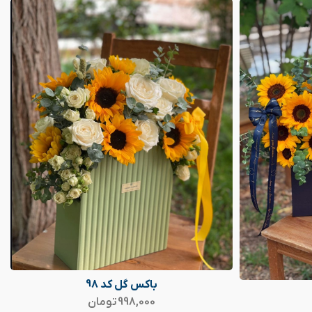
باکس گل کد 98
998,000
تومان