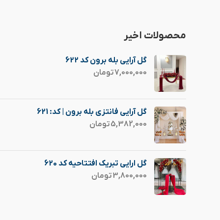
محصولات اخیر
گل آرایی بله برون کد 622
7,000,000
تومان
گل آرایی فانتزی بله برون | کد: 621
5,382,000
تومان
گل ارایی تبریک افتتاحیه کد 620
3,800,000
تومان