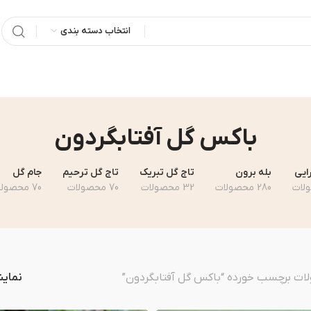
انتخاب دسته بندی
باکس گل آفتابگردون
رایی
بله برون
تاج گل تبریک
تاج گل ترحیم
جام گل
280 محصولات
32 محصولات
70 محصولات
70 محصولات
ت برچسب خورده “باکس گل آفتابگردون”
نمای