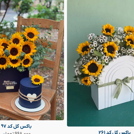
باکس گل کد 97
باکس گل کد 261
998,000
تومان