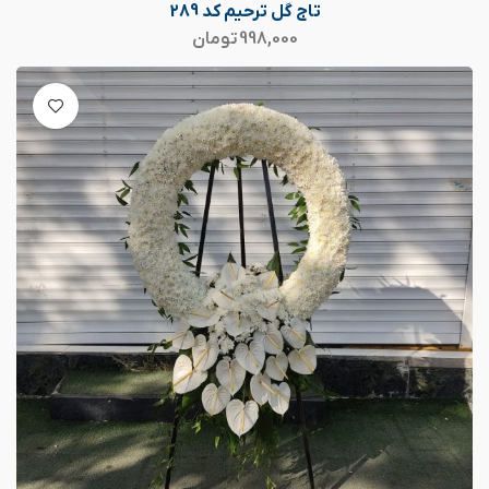
تاج گل ترحیم کد 289
998,000
تومان