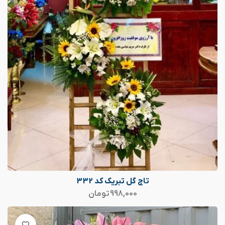
تاج گل تبریک کد 332
998,000
تومان