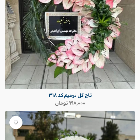
تاج گل ترحیم کد 318
998,000
تومان