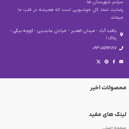
سراسر شهرستان ها.
رضایت شما، گلِ خوشبویی است که همیشه در قلب ما
میماند.
یافت آباد - میدان الغدیر - خیابان عابدینی - کوچه بیگی -
پلاک ۱
09301596187
محصولات اخیر
لینک های مفید
صفحه اصلی