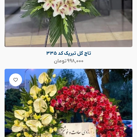
تاج گل تبریک کد 335
998,000
تومان