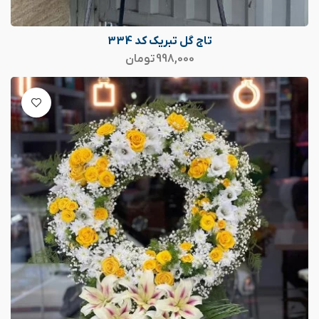
تاج گل تبریک کد 334
998,000
تومان