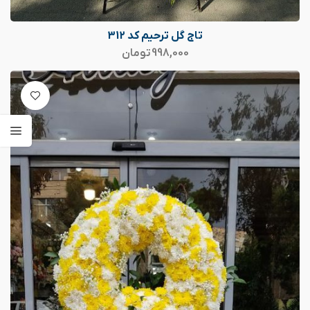
تاج گل ترحیم کد 312
998,000
تومان