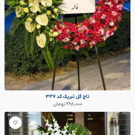
تاج گل تبریک کد 337
998,000
تومان