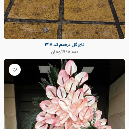
تاج گل ترحیم کد 317
998,000
تومان