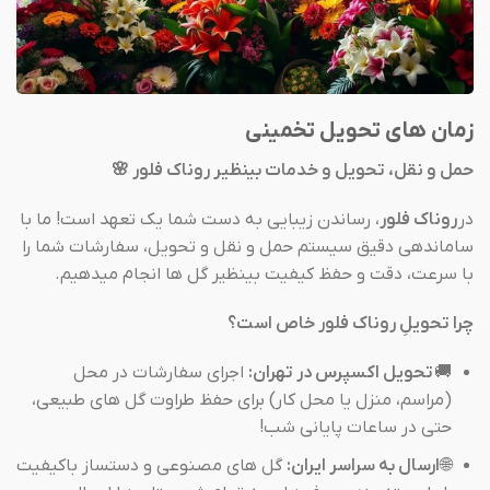
زمان های تحویل تخمینی
حمل و نقل، تحویل و خدمات بینظیر روناک فلور 🌸
در
روناک فلور
، رساندن زیبایی به دست شما یک تعهد است! ما با
ساماندهی دقیق سیستم حمل و نقل و تحویل، سفارشات شما را
با سرعت، دقت و حفظ کیفیت بینظیر گل ها انجام میدهیم.
چرا تحویلِ روناک فلور خاص است؟
🚚
تحویل اکسپرس در تهران:
اجرای سفارشات در محل
(مراسم، منزل یا محل کار) برای حفظ طراوت گل های طبیعی،
حتی در ساعات پایانی شب!
🌐
ارسال به سراسر ایران:
گل های مصنوعی و دستساز باکیفیت