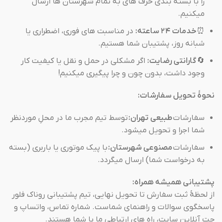
را با بسته بندی حرف های به تمام شهرستان ها ارسال
میکنیم.
⏰
خدمات ۲۴ ساعته:
در مناسبت های فوری، اضطراری یا
شبانه روز، پشتیبان شما هستیم.
🔄
گارانتی رضایت:
اگر مشکلی در حمل و نقل یا کیفیت کار
وجود داشت، بدون چون و چرا پیگیری میکنیم!
نحوهٔ تحویل سفارشات:
سفارشات
طبیعی تهران:
توسط تیم مجرب ما در محلِ موردنظر
شما اجرا و تحویل میشود.
سفارشات
مصنوعی شهرستان:
با پیک موتوری یا باربری (بسته
به درخواست شما) ارسال میگردد.
پشتیبانی همیشه همراه:
از لحظهٔ ثبت سفارش تا تحویل نهایی، تیم پشتیبانی روناک فلور
پاسخگوی سوالات و راهنمای شماست. شماره تماس، واتساپ و
چت آنلاین سایت، راه های ارتباطی ما با شما هستند.