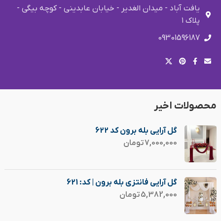
یافت آباد - میدان الغدیر - خیابان عابدینی - کوچه بیگی -
پلاک ۱
09301596187
محصولات اخیر
گل آرایی بله برون کد 622
7,000,000
تومان
گل آرایی فانتزی بله برون | کد: 621
5,382,000
تومان