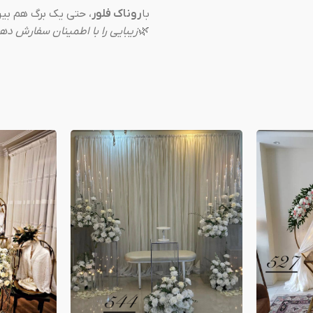
با
روناک فلور
، حتی یک برگ هم بین 
🌿
زیبایی را با اطمینان سفارش ده