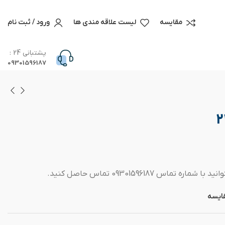
مقایسه
لیست علاقه مندی ها
ورود / ثبت نام
پشتبانی 24 :
09301596187
س 09301596187 تماس حاصل کنید.
ایسه