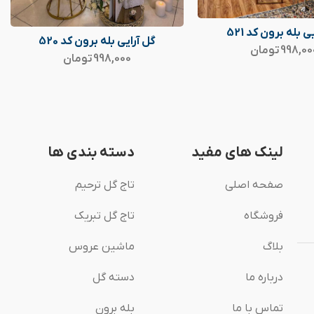
ی بله برون کد 521
گل آرایی بله برون کد 520
998,00
تومان
998,000
تومان
لینک های مفید
دسته بندی ها
صفحه اصلی
تاج گل ترحیم
فروشگاه
تاج گل تبریک
بلاگ
ماشین عروس
درباره ما
دسته گل
تماس با ما
بله برون