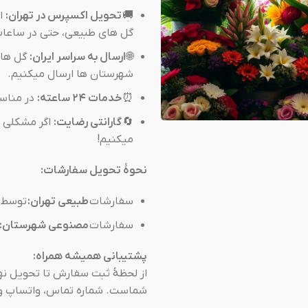
🚚
تحویل اکسپرس در تهران:
اج
گل های طبیعی، حتی در ساعات
🌐
ارسال به سراسر ایران:
گل های
شهرستان ها ارسال میکنیم.
⏰
خدمات ۲۴ ساعته:
در مناسب
🔄
گارانتی رضایت:
اگر مشکلی د
میکنیم!
نحوهٔ تحویل سفارشات:
سفارشات
طبیعی تهران:
توسط ت
سفارشات
مصنوعی شهرستان:
پشتیبانی همیشه همراه:
از لحظهٔ ثبت سفارش تا تحویل نه
شماست. شماره تماس، واتساپ و چ