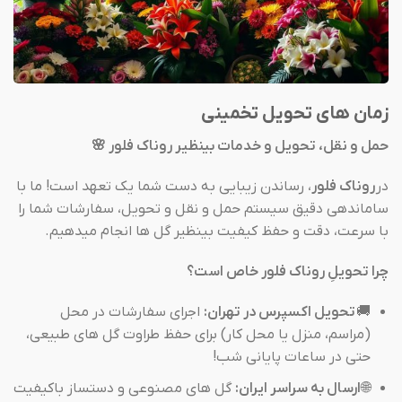
زمان های تحویل تخمینی
حمل و نقل، تحویل و خدمات بینظیر روناک فلور 🌸
در
روناک فلور
، رساندن زیبایی به دست شما یک تعهد است! ما با
ساماندهی دقیق سیستم حمل و نقل و تحویل، سفارشات شما را
با سرعت، دقت و حفظ کیفیت بینظیر گل ها انجام میدهیم.
چرا تحویلِ روناک فلور خاص است؟
🚚
تحویل اکسپرس در تهران:
اجرای سفارشات در محل
(مراسم، منزل یا محل کار) برای حفظ طراوت گل های طبیعی،
حتی در ساعات پایانی شب!
🌐
ارسال به سراسر ایران:
گل های مصنوعی و دستساز باکیفیت