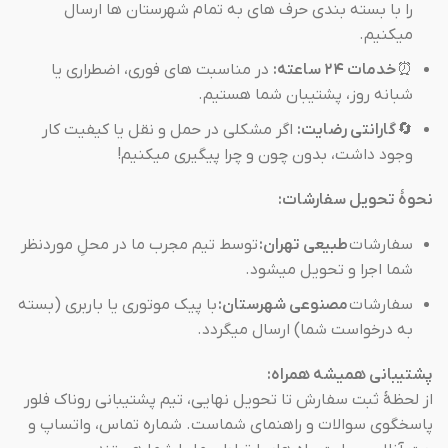
را با بسته بندی حرف های به تمام شهرستان ها ارسال
میکنیم.
⏰
خدمات ۲۴ ساعته:
در مناسبت های فوری، اضطراری یا
شبانه روز، پشتیبان شما هستیم.
🔄
گارانتی رضایت:
اگر مشکلی در حمل و نقل یا کیفیت کار
وجود داشت، بدون چون و چرا پیگیری میکنیم!
نحوهٔ تحویل سفارشات:
سفارشات
طبیعی تهران:
توسط تیم مجرب ما در محلِ موردنظر
شما اجرا و تحویل میشود.
سفارشات
مصنوعی شهرستان:
با پیک موتوری یا باربری (بسته
به درخواست شما) ارسال میگردد.
پشتیبانی همیشه همراه:
از لحظهٔ ثبت سفارش تا تحویل نهایی، تیم پشتیبانی روناک فلور
پاسخگوی سوالات و راهنمای شماست. شماره تماس، واتساپ و