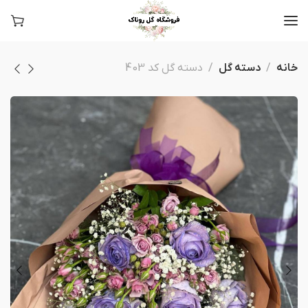
خانه
دسته گل
دسته گل کد 403