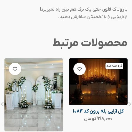
با
روناک فلور
، حتی یک برگ هم بین راه نمیریزد!
🌿
زیبایی را با اطمینان سفارش دهید.
محصولات مرتبط
فروخته شد
گل آرایی بله برون کد 1084
998,000
تومان