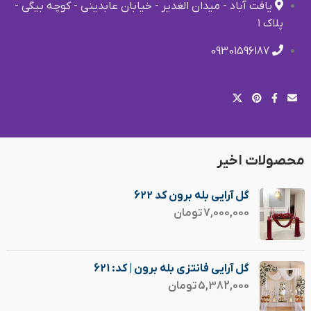
یافت آباد - میدان الغدیر - خیابان عابدینی - کوچه بیگی -
پلاک ۱
09301596187
محصولات اخیر
گل آرایی بله برون کد 622
7,000,000
تومان
گل آرایی فانتزی بله برون | کد: 621
5,382,000
تومان