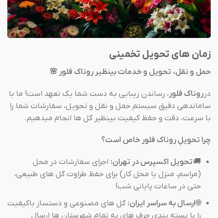
زمان های تحویل تخمینی
حمل و نقل، تحویل و خدمات بینظیر روناک فلور 🌸
در
روناک فلور
، رساندن زیبایی به دست شما یک تعهد است! ما با
ساماندهی دقیق سیستم حمل و نقل و تحویل، سفارشات شما را
با سرعت، دقت و حفظ کیفیت بینظیر گل ها انجام میدهیم.
چرا تحویلِ روناک فلور خاص است؟
🚚
تحویل اکسپرس در تهران:
اجرای سفارشات در محل
(مراسم، منزل یا محل کار) برای حفظ طراوت گل های طبیعی،
حتی در ساعات پایانی شب!
🌐
ارسال به سراسر ایران:
گل های مصنوعی و دستساز باکیفیت
را با بسته بندی حرف های به تمام شهرستان ها ارسال