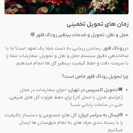
زمان های تحویل تخمینی
حمل و نقل، تحویل و خدمات بینظیر روناک فلور 🌸
در
روناک فلور
، رساندن زیبایی به دست شما یک تعهد است! ما با
ساماندهی دقیق سیستم حمل و نقل و تحویل، سفارشات شما را
با سرعت، دقت و حفظ کیفیت بینظیر گل ها انجام میدهیم.
چرا تحویلِ روناک فلور خاص است؟
🚚
تحویل اکسپرس در تهران:
اجرای سفارشات در محل
(مراسم، منزل یا محل کار) برای حفظ طراوت گل های طبیعی،
حتی در ساعات پایانی شب!
🌐
ارسال به سراسر ایران:
گل های مصنوعی و دستساز باکیفیت
را با بسته بندی حرف های به تمام شهرستان ها ارسال
میکنیم.