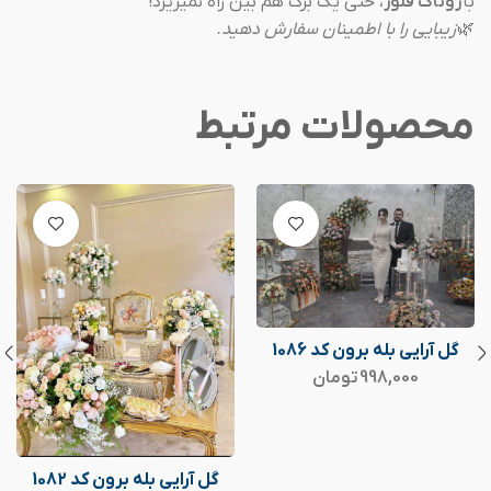
با
روناک فلور
، حتی یک برگ هم بین راه نمیریزد!
🌿
زیبایی را با اطمینان سفارش دهید.
محصولات مرتبط
گل آرایی بله برون کد 1086
998,000
تومان
گل آرایی بله برون کد 1082