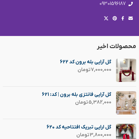
09301596187
محصولات اخیر
گل آرایی بله برون کد 622
7,000,000
تومان
گل آرایی فانتزی بله برون | کد: 621
5,382,000
تومان
گل ارایی تبریک افتتاحیه کد 620
3,800,000
تومان