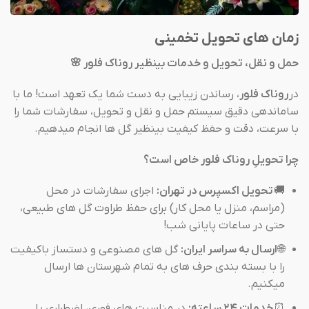
زمان های تحویل تخمینی
حمل و نقل، تحویل و خدمات بینظیر روناک فلور 🌸
در
روناک فلور
، رساندن زیبایی به دست شما یک تعهد است! ما با
ساماندهی دقیق سیستم حمل و نقل و تحویل، سفارشات شما را
با سرعت، دقت و حفظ کیفیت بینظیر گل ها انجام میدهیم.
چرا تحویلِ روناک فلور خاص است؟
🚚
تحویل اکسپرس در تهران:
اجرای سفارشات در محل
(مراسم، منزل یا محل کار) برای حفظ طراوت گل های طبیعی،
حتی در ساعات پایانی شب!
🌐
ارسال به سراسر ایران:
گل های مصنوعی و دستساز باکیفیت
را با بسته بندی حرف های به تمام شهرستان ها ارسال
میکنیم.
⏰
خدمات ۲۴ ساعته:
در مناسبت های فوری، اضطراری یا