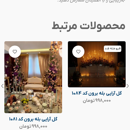
🌿
زیبایی را با اطمینان سفارش دهید.
محصولات مرتبط
فروخته شد
گل آرایی بله برون کد 1084
998,000
تومان
گل آرایی بله برون کد 1081
998,000
تومان