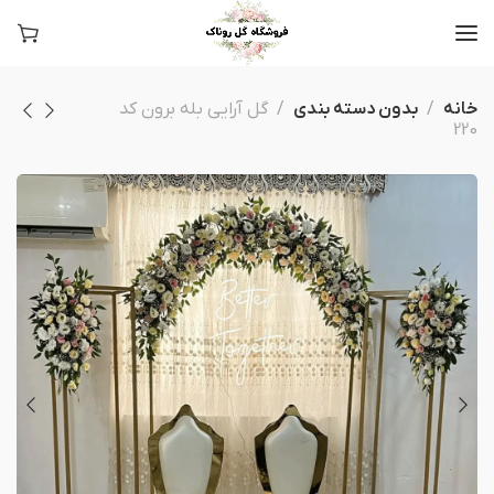
خانه
بدون دسته بندی
گل آرایی بله برون کد
220