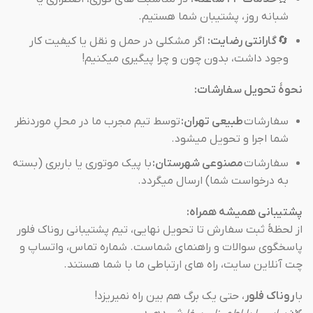
شبانه روز، پشتیبان شما هستیم.
🔄
گارانتی رضایت:
اگر مشکلی در حمل و نقل یا کیفیت کار
وجود داشت، بدون چون و چرا پیگیری میکنیم!
نحوهٔ تحویل سفارشات:
سفارشات
طبیعی تهران:
توسط تیم مجرب ما در محلِ موردنظر
شما اجرا و تحویل میشود.
سفارشات
مصنوعی شهرستان:
با پیک موتوری یا باربری (بسته
به درخواست شما) ارسال میگردد.
پشتیبانی همیشه همراه:
از لحظهٔ ثبت سفارش تا تحویل نهایی، تیم پشتیبانی روناک فلور
پاسخگوی سوالات و راهنمای شماست. شماره تماس، واتساپ و
چت آنلاین سایت، راه های ارتباطی ما با شما هستند.
با
روناک فلور
، حتی یک برگ هم بین راه نمیریزد!