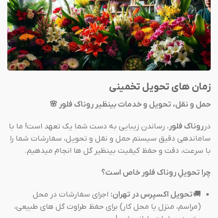
زمان های تحویل تخمینی
حمل و نقل، تحویل و خدمات بینظیر روناک فلور 🌸
در
روناک فلور
، رساندن زیبایی به دست شما یک تعهد است! ما با
ساماندهی دقیق سیستم حمل و نقل و تحویل، سفارشات شما را
با سرعت، دقت و حفظ کیفیت بینظیر گل ها انجام میدهیم.
چرا تحویلِ روناک فلور خاص است؟
🚚
تحویل اکسپرس در تهران:
اجرای سفارشات در محل
(مراسم، منزل یا محل کار) برای حفظ طراوت گل های طبیعی،