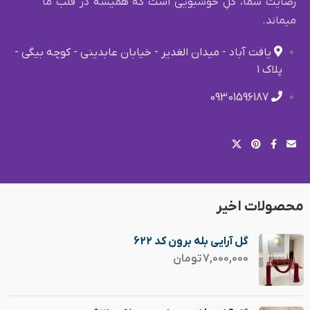
رضایت شما، گلِ خوشبویی است که همیشه در قلب ما
میماند.
یافت آباد - میدان الغدیر - خیابان عابدینی - کوچه بیگی -
پلاک ۱
09301596187
محصولات اخیر
گل آرایی بله برون کد 622
7,000,000
تومان