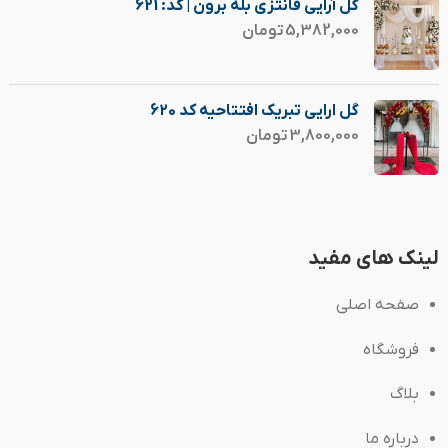
گل آرایی فانتزی بله برون | کد: 621
5,382,000
تومان
گل ارایی تبریک افتتاحیه کد 620
3,800,000
تومان
لینک های مفید
صفحه اصلی
فروشگاه
بلاگ
درباره ما