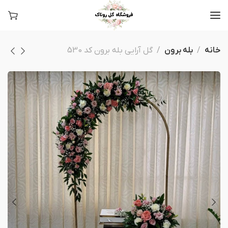
خانه
بله برون
گل آرایی بله برون کد 530