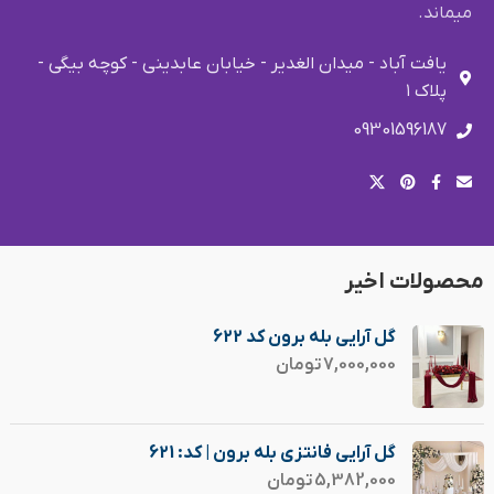
میماند.
یافت آباد - میدان الغدیر - خیابان عابدینی - کوچه بیگی -
پلاک ۱
09301596187
محصولات اخیر
گل آرایی بله برون کد 622
7,000,000
تومان
گل آرایی فانتزی بله برون | کد: 621
5,382,000
تومان