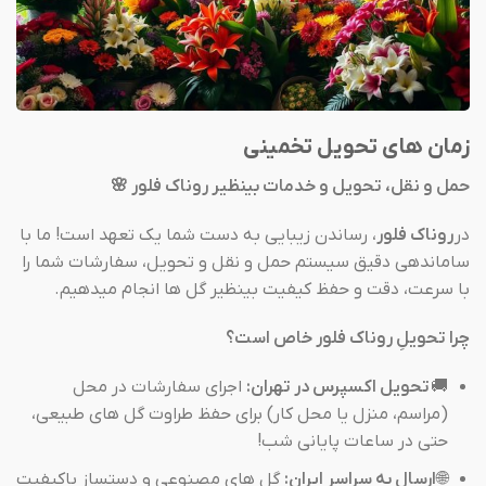
زمان های تحویل تخمینی
حمل و نقل، تحویل و خدمات بینظیر روناک فلور 🌸
در
روناک فلور
، رساندن زیبایی به دست شما یک تعهد است! ما با
ساماندهی دقیق سیستم حمل و نقل و تحویل، سفارشات شما را
با سرعت، دقت و حفظ کیفیت بینظیر گل ها انجام میدهیم.
چرا تحویلِ روناک فلور خاص است؟
🚚
تحویل اکسپرس در تهران:
اجرای سفارشات در محل
(مراسم، منزل یا محل کار) برای حفظ طراوت گل های طبیعی،
حتی در ساعات پایانی شب!
🌐
ارسال به سراسر ایران:
گل های مصنوعی و دستساز باکیفیت